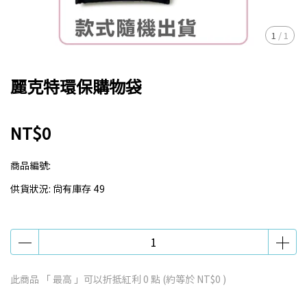
1
/
1
麗克特環保購物袋
NT$0
商品編號:
供貨狀況:
尚有庫存 49
此商品 「 最高 」可以折抵紅利
0
點 (約等於
NT$0
)