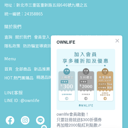
地址：新北市三重區重新路五段646號九樓之五
統一編號：24358865
關於我們
查詢
關於我們
會員登入
購物說明
退換貨政策
客戶服務說明
OWNLIFE
隱私政策
防詐騙宣導資訊
Menu
首頁
全部商品
新品推薦
2026 ASPOR 夏季風扇精選 ☀️
精選品牌
美學家電
HOT.熱門團購品
VIP會員募集中
聯絡我們
LINE客服
LINE ID : @ownlife
ownlife會員啟動！
只要註冊就送$300折價券
再加贈2000點紅利點數🎉