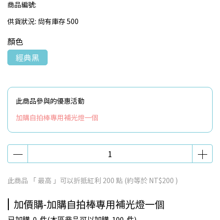
商品編號:
供貨狀況:
尚有庫存 500
顏色
經典黑
此商品參與的優惠活動
加購自拍棒專用補光燈一個
此商品 「 最高 」可以折抵紅利
200
點 (約等於
NT$200
)
加價購-加購自拍棒專用補光燈一個
已加購
0
件
(本區商品可以加購
100
件)