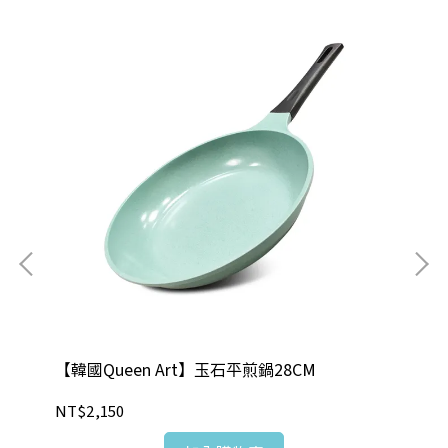
【韓國Queen Art】玉石平煎鍋28CM
S
網 
NT$2,150
NT