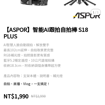
1
/
1
【ASPOR】智能AI跟拍自拍棒 S18
PLUS
AI智慧人臉自動跟拍，解放雙手
最長102cm延伸，自拍取景更完整
RGB補光燈，拍照錄影更有質感
藍牙5.2穩定遙控，10公尺遠端拍攝
收納18.3cm，附收納袋隨身攜帶超方便
產品內容物：支架本體、說明書、補光燈
自拍、直播、Vlog，一支搞定！
NT$1,990
NT$2,990